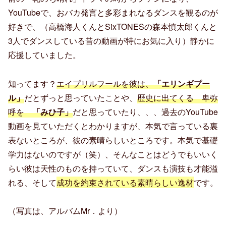
YouTubeで、おバカ発言と多彩まれなるダンスを観るのが
好きで、（高橋海人くんとSixTONESの森本慎太郎くんと
3人でダンスしている昔の動画が特にお気に入り）静かに
応援していました。
知ってます？
エイプリルフールを彼は、
「エリンギプー
ル」
だとずっと思っていたことや、
歴史に出てくる 卑弥
呼を
「みひ子」
だと思っていたり、、、過去のYouTube
動画を見ていただくとわかりますが、本気で言っている裏
表ないところが、彼の素晴らしいところです。本気で基礎
学力はないのですが（笑）、そんなことはどうでもいいく
らい彼は天性のものを持っていて、ダンスも演技も才能溢
れる、そして
成功を約束されている素晴らしい逸材
です。
（写真は、アルバムMr．より）