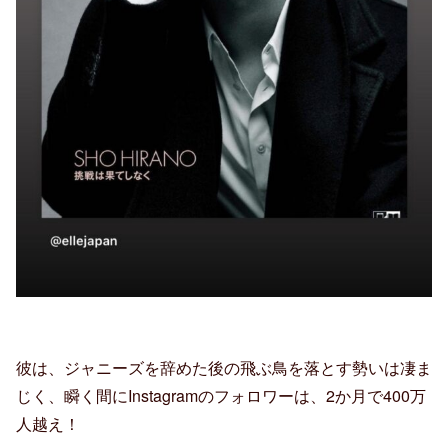
彼は、ジャニーズを辞めた後の飛ぶ鳥を落とす勢いは凄ま
じく、瞬く間にInstagramのフォロワーは、2か月で400万
人越え！