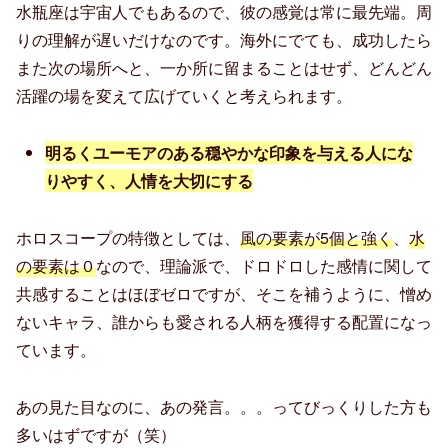
水瓶座は宇宙人でもあるので、彼の感覚は常に最先端。周
りの理解が遅いだけなのです。海外にでても、成功したら
また次の場所へと、一か所に留まることはせず、どんどん
活躍の場を変えて広げていくと考えられます。
明るくユーモアのある穏やかな印象を与える人にな
りやすく、人情を大切にする
ホロスコープの特徴としては、
風の要素が
5
個
と
強く
、
水
の要素は０
なので、理論派で、ドロドロした感情に関して
共感することはほぼゼロですが、そこを補うように、憎め
ないキャラ、誰からも愛される人柄を獲得する配置になっ
ています。
あの見た目なのに、あの発言。。。ってびっくりした方も
多いはずですが（笑）