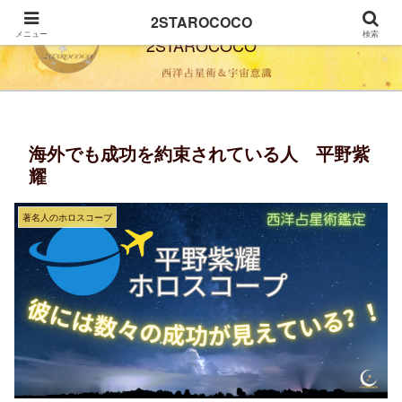
2STAROCOCO
メニュー
検索
2STAROCOCO
海外でも成功を約束されている人 平野紫
耀
著名人のホロスコープ