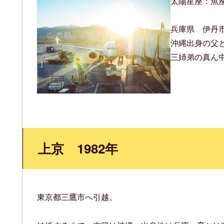
太陽星座：魚
兵庫県 伊丹
沖縄出身の父
三姉弟の真ん
上京 1982年
東京都三鷹市へ引越。