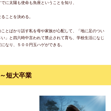
すでに太陽も使命も魚座ということを知り、
なることを決める。
のことばかり話す私を母や家族が心配して、「地に足のつい
さい」と四六時中言われて禁止されて育ち、学校生活になじ
症になり、５００円玉ハゲができる。
～短大卒業