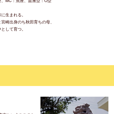
座、MC：魚座、血液型：O型
市に生まれる。
と宮崎出身のち秋田育ちの母、
中として育つ。