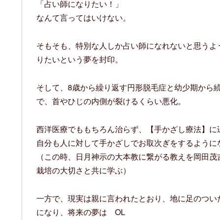
「占い師になりたい！」
なんて言ってはいけない。
そもそも、特別な人しか占い師になれないと思うよ
りたいという夢を封印。
そして、8歳から繰り返す円形脱毛症と幼少期から
で、首やひじの内側が裂けるくらい悪化。
西洋医療でももちろん治らず、【手かざし療法】に
自分も人に対して手かざしでお取次ぎをするように
（この時、日月神示の大本教に繋がる教えを岡田茂
栽培の大切さと共に学ぶ）
一方で、現実は親に言われたとおり、地に足のつい
になり、将来の夢は OL