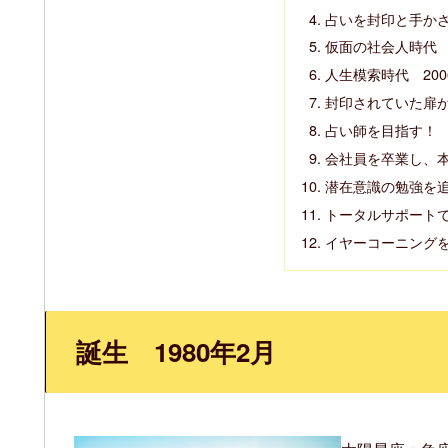
占いを封印と手か
仮面の社会人時代 2
人生模索時代 200
封印されていた扉が
占い師を目指す！ 2
会社員を卒業し、本
潜在意識の勉強を追
トータルサポート
イヤーコーニングを
誕生 1980年2月